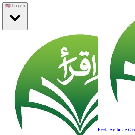
🇺🇸
English
Ecole Arabe de Ge