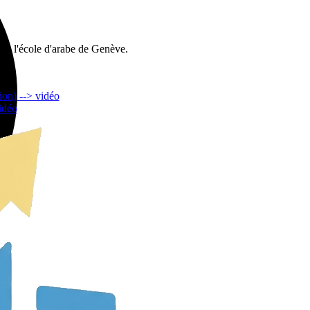
t à l'école d'arabe de Genève.
ion) --> vidéo
idéo