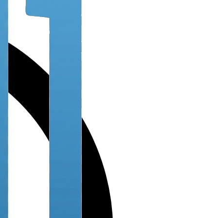
an this code
Manual Code:
706371