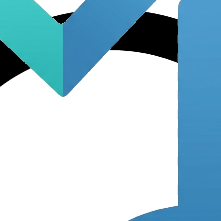
Open MANAR App → Sc