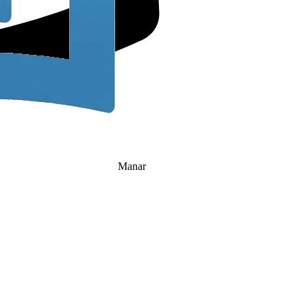
Copy
Back
Manar