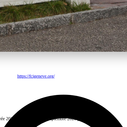
er à la nouvelle plateforme Manar de gestion des inscriptions et le suiv
Comment se connecter sur Manar (pour l'inscription et le suivi) --> v
enfant à l'Ecole Arabe de Genève pour 4 heures cours par semaine (dem
nscrire son enfant à l'Ecole Arabe de Genève pour l'année prochaine 
https://fcigeneve.org/
trée 2026-2027: 9, 12 et 13 septembre 2026 pour les enfants.