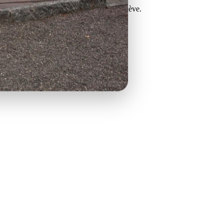
i de votre enfant à l'école d'arabe de Genève.
idéo
ande d'inscription) --> vidéo
2026-2027 --> vidéo