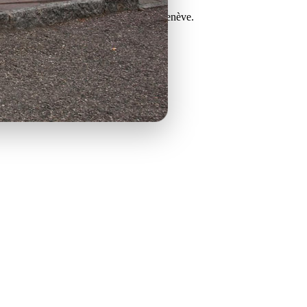
i de votre enfant à l'école d'arabe de Genève.
idéo
ande d'inscription) --> vidéo
2026-2027 --> vidéo