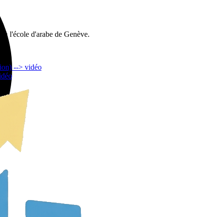
t à l'école d'arabe de Genève.
ion) --> vidéo
idéo