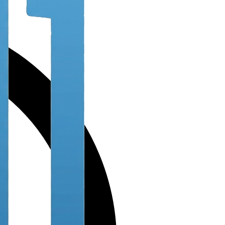
nnez ce code
Code manuel :
706371