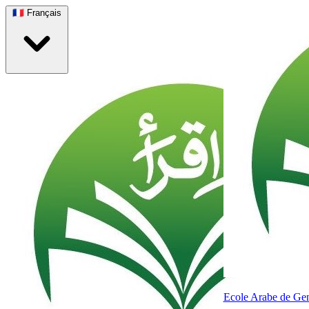
🇫🇷
Français
Ecole Arabe de Ge