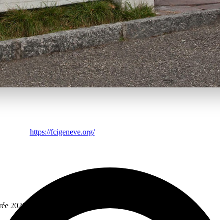
er à la nouvelle plateforme Manar de gestion des inscriptions et le suiv
Comment se connecter sur Manar (pour l'inscription et le suivi) --> v
enfant à l'Ecole Arabe de Genève pour 4 heures cours par semaine (dem
nscrire son enfant à l'Ecole Arabe de Genève pour l'année prochaine 
https://fcigeneve.org/
trée 2026-2027: 9, 12 et 13 septembre 2026 pour les enfants.